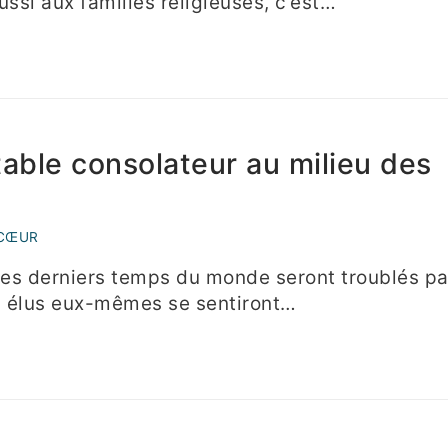
si aux familles religieuses, c’est…
able consolateur au milieu des
 CŒUR
les derniers temps du monde seront troublés pa
es élus eux-mêmes se sentiront…