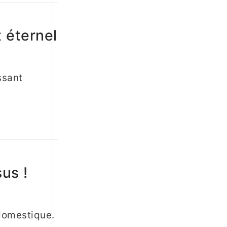
 éternel
ssant
us !
 domestique.