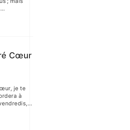
us ; mais
t…
ré Cœur
œur, je te
ordera à
 vendredis,…