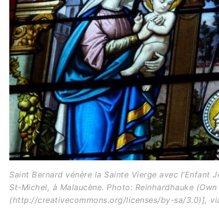
Saint Bernard vénère la Sainte Vierge avec l’Enfant Jés
St-Michel, à Malaucène. Photo: Reinhardhauke (Own
(http://creativecommons.org/licenses/by-sa/3.0)], 