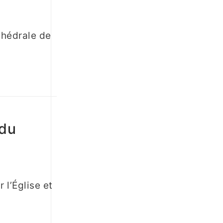
thédrale de
 du
 l’Église et