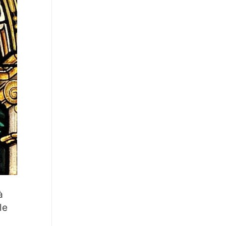
s
à
le