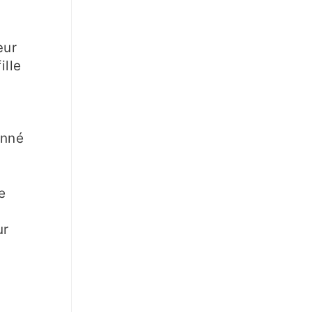
œur
ille
onné
e
ur