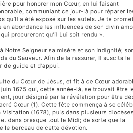
lière pour honorer mon Cœur, en lui faisant
norable, communiant ce jour-là pour réparer le
s qu’Il a été exposé sur les autels. Je te prome
 en abondance les influences de son divin amo
qui procureront qu’il Lui soit rendu ».
à Notre Seigneur sa misère et son indignité; so
rds du Sauveur. Afin de la rassurer, Il suscita le
r de guide et d’appui.
ulte du Cœur de Jésus, et fit à ce Cœur adorab
juin 1675 qui, cette année-là, se trouvait être l
nt, jour désigné par la révélation pour être dé
 Sacré Cœur (1). Cette fête commença à se céléb
Visitation (1678), puis dans plusieurs diocèse
 et dans presque tout le Midi; de sorte que la
e le berceau de cette dévotion.