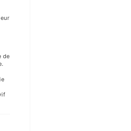
leur
e de
e.
ie
if