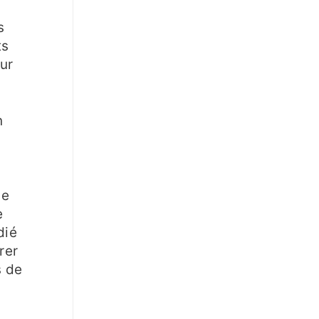
s
ts
ur
n
le
e
dié
rer
s de