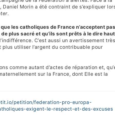
a campagne de la
Fédération
a alertés. Face à la
n, Daniel Morin a été contraint de s’expliquer lor
ter
.
 que les catholiques de France n’acceptent pa
de plus sacré et qu’ils sont prêts à le dire haut
 l’indifférence. C’est aussi un avertissement trè
t plus utiliser l’argent du contribuable pour
ions comme autant d’actes de réparation et, qu’
maternellement sur la France, dont Elle est la
etit.io/petition/federation-pro-europa-
atholiques-exigent-le-respect-et-des-excuses