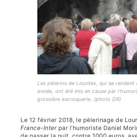
Les pèlerins de Lourdes, qui se rendent 
année, ont été mis en cause par l’humor
grossière escroquerie. (photo DR)
Le 12 février 2018, le pèlerinage de Lou
France-Inter
par l’humoriste Daniel Mor
de passer la nuit, contre 1000 euros, a