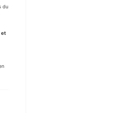
s du
s
 et
s
en