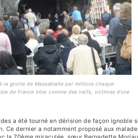
à la grotte de Massabielle par millions chaque
iste de France Inter comme des naïfs, victimes d’une
rdes a été tourné en dérision de façon ignoble s
in. Ce dernier a notamment proposé aux malade
vec la 70ème miraculée, sœur Bernadette Moriau